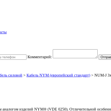
акты
Комментарий:
бель силовой
>
Кабель NYM (европейский стандарт)
> NUM-J 3х
м аналогом изделий NYM® (VDE 0250). Отличительной особенн