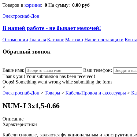
Товаров в
корзине
:
0
На сумму:
0.00
руб
Электроснаб-Дон
В нашей работе - не бывает мелочей!
О компании
Главная
Каталог
Магазин
Наши поставщики
Конт
Обратный звонок
Ваше имя:
Ваш телефон:
Thank you! Your submission has been received!
Oops! Something went wrong while submitting the form
×
Электроснаб-Дон
>
Товары
>
Кабель/Провод и аксессуары
>
Ка
NUM-J 3х1,5-0.66
Описание
Характеристики
Кабели силовые, являются функциональным и конструктивны