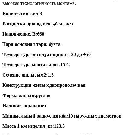
высокая технологичность монтажа.
Количество жил:
3
Расцветка провода:
гол.,бел., ж/з
Напряжение, В:
660
Тара:
основная тара: бухта
Температура эксплуатации:
от -30 до +50
Температура монтажа:
до -15 С
Сечение жилы, мм2:
1.5
Конструкция жилы:
однопроволочная
Форма жилы:
круглая
Наличие экрана:
нет
Минимальный радиус изгиба:
10 наружных диаметров
Масса 1 км изделия, кг:
123.5