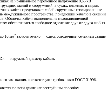
овках на номинальное переменное напряжение 0,66 кВ
струкциях зданий и сооружений, в сухих, влажных и сырых
ечник кабеля представляет собой скрученные изолированные
ль междужильного пространства, придающий кабелю в сечении
ов. Оболочка кабеля выполнена из мелонаполненной
этом обеспечивается свободное отделение друг от друга любых
2
до 10 мм
включительно — однопроволочные, сечением свыше
 Dн — наружный диаметр кабеля.
кого замыкания, соответствуют требованиям ГОСТ 31996.
вляется по всей длине каплеструйным способом.