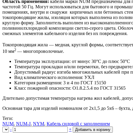
Область применения:
кабели марки NUM предназначены для пе
частотой 50 Гц. Могут использоваться для бытового и промыш
помещениях, внутри и снаружи кирпичных или бетонных стен,
токопроводящие жилы, изоляция которых выполнена из поливи
круглую форму. Заполнитель выполнен из высоконаполненного
поливинилхлоридной композиции светло-серого цвета. Оболочк
смежных элементов кабельного изделия без их повреждения.
Токопроводящая жила — медная, круглой формы, соответствует
2
10 мм
— многопроволочные.
Температура эксплуатации: от минус 30°С до плюс 50°С
Температура прокладки и/или перемотки, без предварите
Допустимый радиус изгиба многожильных кабелей при пр
Вид климатического исполнения: УХЛ
Категория размещения: 3 и 4 по ГОСТ 15150
Класс пожарной опасности: О1.8.2.5.4 по ГОСТ 31565
Длительно допустимая температура нагрева жил кабелей, допу
Основная тара для изделий номиналом от 2х1,5 до 5х6 – бухта
Теги:
NUM
,
NUM-J
,
NYM
,
Кабель силовой с заполнением
-
+