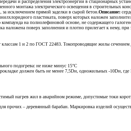
редачи и распределения электроэнергии в стационарных устан
ленного монтажа электрического освещения в строительных кон
 за исключением прямой заделки в сырой бетон.
Описание:
серд
нилхлоридного пластиката, поверх которых наложен заполните
 компаунда на полиолефиновой основе, не содержащего галоген
а наложена поверх заполнения и плотно прилегает к нему, при 
 классам 1 и 2 по ГОСТ 22483. Токопроводящие жилы сечением 
льного подогрева: не ниже минус 15°С
окладке должен быть не менее 7,5Dн, одножильных -10Dн, где
стимый нагрев жил в аварийном режиме, допустимые токи корот
, для прочих – деревянный барабан. Маркировка изделий осущест