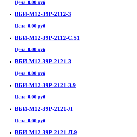
Цена:
0.00
руб
ВБИ-М12-39Р-2112-З
Цена:
0.00
руб
ВБИ-М12-39Р-2112-С.51
Цена:
0.00
руб
ВБИ-М12-39Р-2121-З
Цена:
0.00
руб
ВБИ-М12-39Р-2121-З.9
Цена:
0.00
руб
ВБИ-М12-39Р-2121-Л
Цена:
0.00
руб
ВБИ-М12-39Р-2121-Л.9